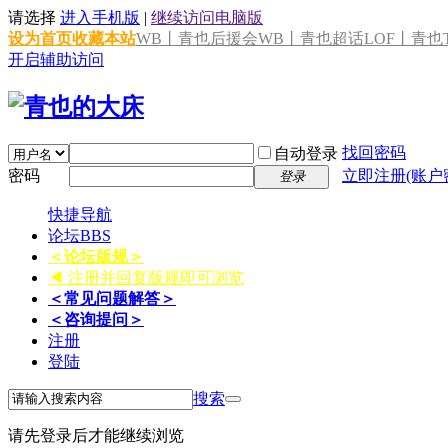
请选择
进入手机版
|
继续访问电脑版
设为首页
收藏本站
WB丨青也后援会
WB丨青也超话
LOF丨青也T
开启辅助访问
找回密码
自动登录
密码
立即注册(账户
登录
快捷导航
论坛
BBS
＜论坛版规＞
◀ 注册并回复版规即可浏览
＜常见问题解答＞
＜咨询提问＞
注册
登陆
搜索
请先登录后才能继续浏览