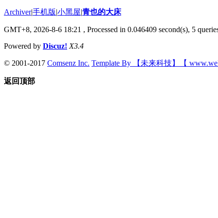
Archiver
|
手机版
|
小黑屋
|
青也的大床
GMT+8, 2026-8-6 18:21
, Processed in 0.046409 second(s), 5 queries
Powered by
Discuz!
X3.4
© 2001-2017
Comsenz Inc.
Template By 【未来科技】【 www.wek
返回顶部