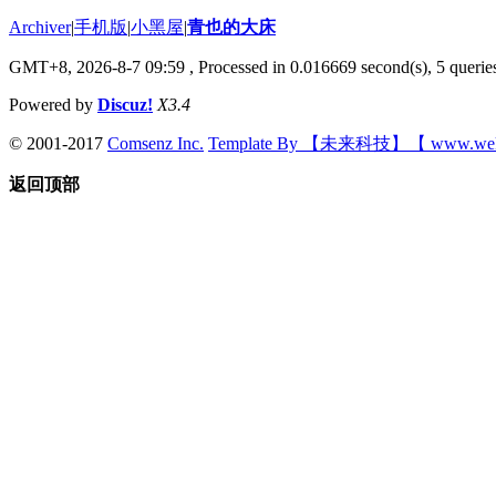
Archiver
|
手机版
|
小黑屋
|
青也的大床
GMT+8, 2026-8-7 09:59
, Processed in 0.016669 second(s), 5 queries
Powered by
Discuz!
X3.4
© 2001-2017
Comsenz Inc.
Template By 【未来科技】【 www.wek
返回顶部