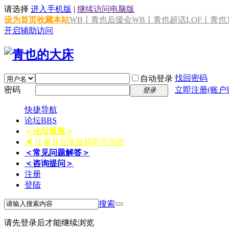
请选择
进入手机版
|
继续访问电脑版
设为首页
收藏本站
WB丨青也后援会
WB丨青也超话
LOF丨青也T
开启辅助访问
找回密码
自动登录
密码
立即注册(账户
登录
快捷导航
论坛
BBS
＜论坛版规＞
◀ 注册并回复版规即可浏览
＜常见问题解答＞
＜咨询提问＞
注册
登陆
搜索
请先登录后才能继续浏览