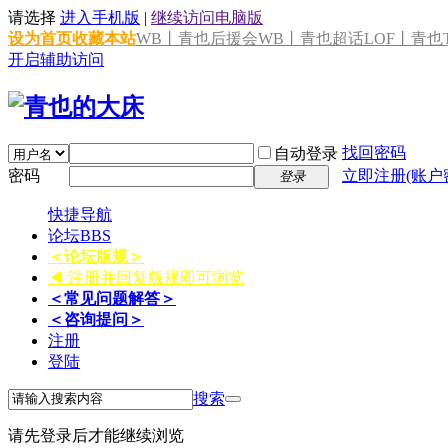
请选择
进入手机版
|
继续访问电脑版
设为首页
收藏本站
WB丨青也后援会
WB丨青也超话
LOF丨青也T
开启辅助访问
找回密码
自动登录
密码
立即注册(账户
登录
快捷导航
论坛
BBS
＜论坛版规＞
◀ 注册并回复版规即可浏览
＜常见问题解答＞
＜咨询提问＞
注册
登陆
搜索
请先登录后才能继续浏览