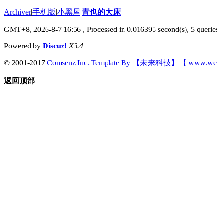
Archiver
|
手机版
|
小黑屋
|
青也的大床
GMT+8, 2026-8-7 16:56
, Processed in 0.016395 second(s), 5 queries
Powered by
Discuz!
X3.4
© 2001-2017
Comsenz Inc.
Template By 【未来科技】【 www.wek
返回顶部