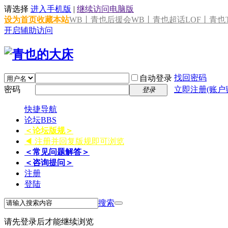
请选择
进入手机版
|
继续访问电脑版
设为首页
收藏本站
WB丨青也后援会
WB丨青也超话
LOF丨青也T
开启辅助访问
找回密码
自动登录
密码
立即注册(账户
登录
快捷导航
论坛
BBS
＜论坛版规＞
◀ 注册并回复版规即可浏览
＜常见问题解答＞
＜咨询提问＞
注册
登陆
搜索
请先登录后才能继续浏览