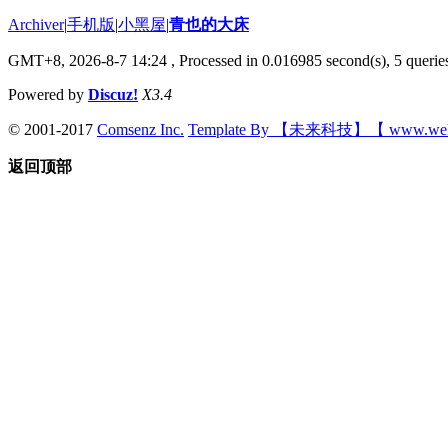
Archiver
|
手机版
|
小黑屋
|
青也的大床
GMT+8, 2026-8-7 14:24
, Processed in 0.016985 second(s), 5 queries
Powered by
Discuz!
X3.4
© 2001-2017
Comsenz Inc.
Template By 【未来科技】【 www.wek
返回顶部