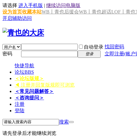
请选择
进入手机版
|
继续访问电脑版
设为首页
收藏本站
WB丨青也后援会
WB丨青也超话
LOF丨青也T
开启辅助访问
找回密码
自动登录
密码
立即注册(账户
登录
快捷导航
论坛
BBS
＜论坛版规＞
◀ 注册并回复版规即可浏览
＜常见问题解答＞
＜咨询提问＞
注册
登陆
搜索
请先登录后才能继续浏览