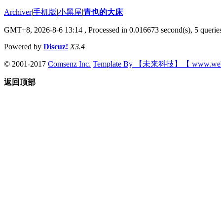
Archiver
|
手机版
|
小黑屋
|
青也的大床
GMT+8, 2026-8-6 13:14
, Processed in 0.016673 second(s), 5 queries
Powered by
Discuz!
X3.4
© 2001-2017
Comsenz Inc.
Template By 【未来科技】【 www.wek
返回顶部