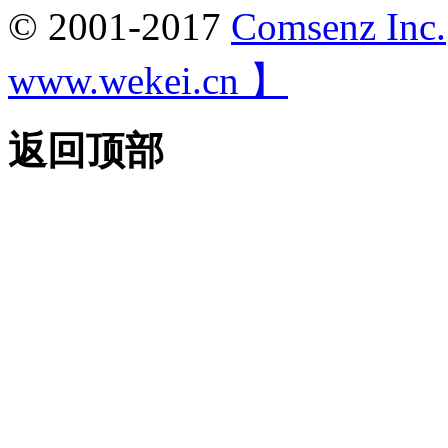
© 2001-2017
Comsenz Inc.
www.wekei.cn 】
返回顶部