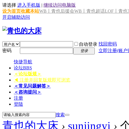
请选择
进入手机版
|
继续访问电脑版
设为首页
收藏本站
WB丨青也后援会
WB丨青也超话
LOF丨青也T
开启辅助访问
找回密码
自动登录
密码
立即注册(账户
登录
快捷导航
论坛
BBS
＜论坛版规＞
◀ 注册并回复版规即可浏览
＜常见问题解答＞
＜咨询提问＞
注册
登陆
搜索
青也的大床
›
sunjingyi
›