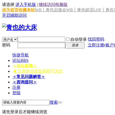
请选择
进入手机版
|
继续访问电脑版
设为首页
收藏本站
WB丨青也后援会
WB丨青也超话
LOF丨青也T
开启辅助访问
找回密码
自动登录
密码
立即注册(账户
登录
快捷导航
论坛
BBS
＜论坛版规＞
◀ 注册并回复版规即可浏览
＜常见问题解答＞
＜咨询提问＞
注册
登陆
搜索
请先登录后才能继续浏览