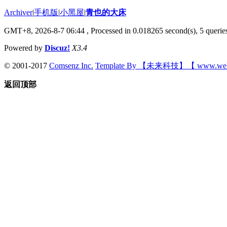
Archiver
|
手机版
|
小黑屋
|
青也的大床
GMT+8, 2026-8-7 06:44
, Processed in 0.018265 second(s), 5 queries
Powered by
Discuz!
X3.4
© 2001-2017
Comsenz Inc.
Template By 【未来科技】【 www.wek
返回顶部