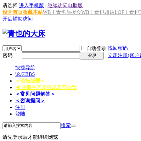
请选择
进入手机版
|
继续访问电脑版
设为首页
收藏本站
WB丨青也后援会
WB丨青也超话
LOF丨青也T
开启辅助访问
找回密码
自动登录
密码
立即注册(账户
登录
快捷导航
论坛
BBS
＜论坛版规＞
◀ 注册并回复版规即可浏览
＜常见问题解答＞
＜咨询提问＞
注册
登陆
搜索
请先登录后才能继续浏览