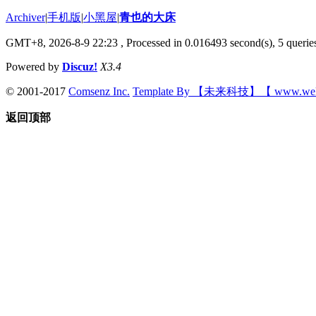
Archiver
|
手机版
|
小黑屋
|
青也的大床
GMT+8, 2026-8-9 22:23
, Processed in 0.016493 second(s), 5 queries
Powered by
Discuz!
X3.4
© 2001-2017
Comsenz Inc.
Template By 【未来科技】【 www.wek
返回顶部