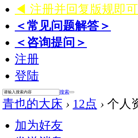
◀ 注册并回复版规即
＜常见问题解答＞
＜咨询提问＞
注册
登陆
搜索
青也的大床
›
12点
›
个人
加为好友