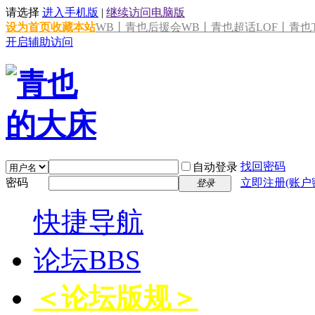
请选择
进入手机版
|
继续访问电脑版
设为首页
收藏本站
WB丨青也后援会
WB丨青也超话
LOF丨青也T
开启辅助访问
找回密码
自动登录
密码
立即注册(账户
登录
快捷导航
论坛
BBS
＜论坛版规＞