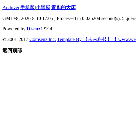
Archiver
|
手机版
|
小黑屋
|
青也的大床
GMT+8, 2026-8-10 17:05
, Processed in 0.025204 second(s), 5 querie
Powered by
Discuz!
X3.4
© 2001-2017
Comsenz Inc.
Template By 【未来科技】【 www.wek
返回顶部