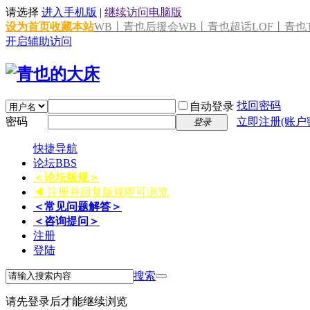
请选择
进入手机版
|
继续访问电脑版
设为首页
收藏本站
WB丨青也后援会
WB丨青也超话
LOF丨青也T
开启辅助访问
找回密码
自动登录
密码
立即注册(账户
登录
快捷导航
论坛
BBS
＜论坛版规＞
◀ 注册并回复版规即可浏览
＜常见问题解答＞
＜咨询提问＞
注册
登陆
搜索
请先登录后才能继续浏览