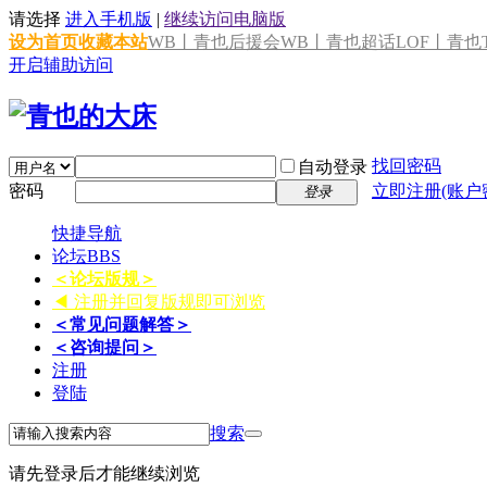
请选择
进入手机版
|
继续访问电脑版
设为首页
收藏本站
WB丨青也后援会
WB丨青也超话
LOF丨青也T
开启辅助访问
找回密码
自动登录
密码
立即注册(账户
登录
快捷导航
论坛
BBS
＜论坛版规＞
◀ 注册并回复版规即可浏览
＜常见问题解答＞
＜咨询提问＞
注册
登陆
搜索
请先登录后才能继续浏览