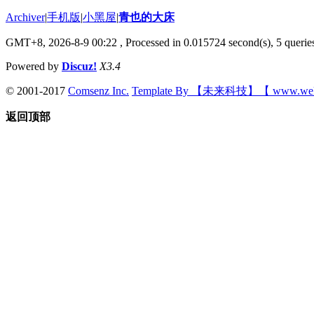
Archiver
|
手机版
|
小黑屋
|
青也的大床
GMT+8, 2026-8-9 00:22
, Processed in 0.015724 second(s), 5 queries
Powered by
Discuz!
X3.4
© 2001-2017
Comsenz Inc.
Template By 【未来科技】【 www.wek
返回顶部