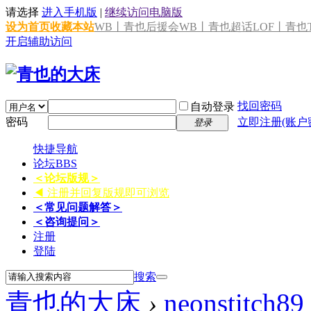
请选择
进入手机版
|
继续访问电脑版
设为首页
收藏本站
WB丨青也后援会
WB丨青也超话
LOF丨青也T
开启辅助访问
找回密码
自动登录
密码
立即注册(账户
登录
快捷导航
论坛
BBS
＜论坛版规＞
◀ 注册并回复版规即可浏览
＜常见问题解答＞
＜咨询提问＞
注册
登陆
搜索
青也的大床
›
neonstitch89