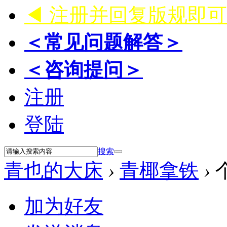
◀ 注册并回复版规即
＜常见问题解答＞
＜咨询提问＞
注册
登陆
搜索
青也的大床
›
青椰拿铁
›
加为好友