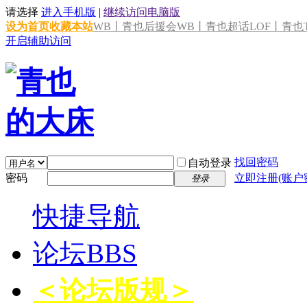
请选择
进入手机版
|
继续访问电脑版
设为首页
收藏本站
WB丨青也后援会
WB丨青也超话
LOF丨青也T
开启辅助访问
找回密码
自动登录
密码
立即注册(账户
登录
快捷导航
论坛
BBS
＜论坛版规＞