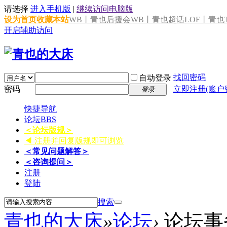
请选择
进入手机版
|
继续访问电脑版
设为首页
收藏本站
WB丨青也后援会
WB丨青也超话
LOF丨青也T
开启辅助访问
找回密码
自动登录
密码
立即注册(账户
登录
快捷导航
论坛
BBS
＜论坛版规＞
◀ 注册并回复版规即可浏览
＜常见问题解答＞
＜咨询提问＞
注册
登陆
搜索
青也的大床
»
论坛
›
论坛事