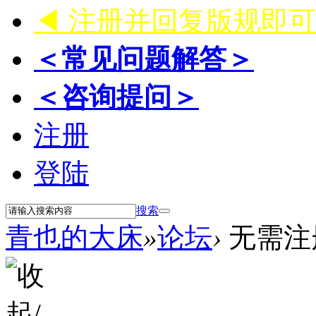
◀ 注册并回复版规即
＜常见问题解答＞
＜咨询提问＞
注册
登陆
搜索
青也的大床
»
论坛
›
无需注