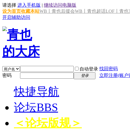
请选择
进入手机版
|
继续访问电脑版
设为首页
收藏本站
WB丨青也后援会
WB丨青也超话
LOF丨青也T
开启辅助访问
找回密码
自动登录
密码
立即注册(账户
登录
快捷导航
论坛
BBS
＜论坛版规＞