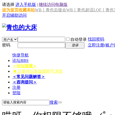
请选择
进入手机版
|
继续访问电脑版
设为首页
收藏本站
WB丨青也后援会
WB丨青也超话
LOF丨青也T
开启辅助访问
找回密码
自动登录
密码
立即注册(账户
登录
快捷导航
论坛
BBS
＜论坛版规＞
◀ 注册并回复版规即可浏览
＜常见问题解答＞
＜咨询提问＞
注册
登陆
搜索