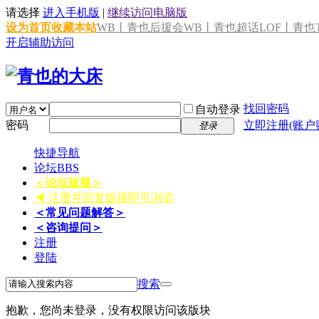
请选择
进入手机版
|
继续访问电脑版
设为首页
收藏本站
WB丨青也后援会
WB丨青也超话
LOF丨青也T
开启辅助访问
找回密码
自动登录
密码
立即注册(账户
登录
快捷导航
论坛
BBS
＜论坛版规＞
◀ 注册并回复版规即可浏览
＜常见问题解答＞
＜咨询提问＞
注册
登陆
搜索
抱歉，您尚未登录，没有权限访问该版块