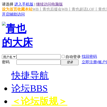
请选择
进入手机版
|
继续访问电脑版
设为首页
收藏本站
WB丨青也后援会
WB丨青也超话
LOF丨青也T
开启辅助访问
找回密码
自动登录
密码
立即注册(账户
登录
快捷导航
论坛
BBS
＜论坛版规＞