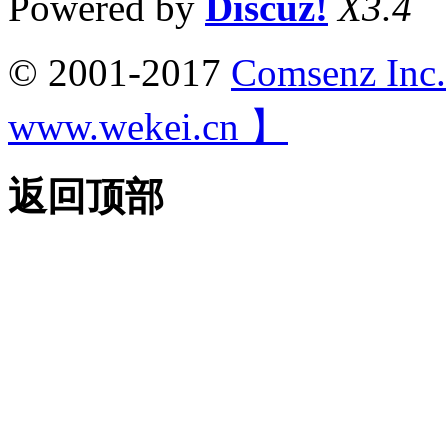
Powered by
Discuz!
X3.4
© 2001-2017
Comsenz Inc.
www.wekei.cn 】
返回顶部