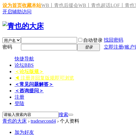
设为首页
收藏本站
WB丨青也后援会
WB丨青也超话
LOF丨青也T
开启辅助访问
找回密码
自动登录
密码
立即注册(账户
登录
快捷导航
论坛
BBS
＜论坛版规＞
◀ 注册并回复版规即可浏览
＜常见问题解答＞
＜咨询提问＞
注册
登陆
搜索
青也的大床
›
tradesecond4
›
个人资料
加为好友