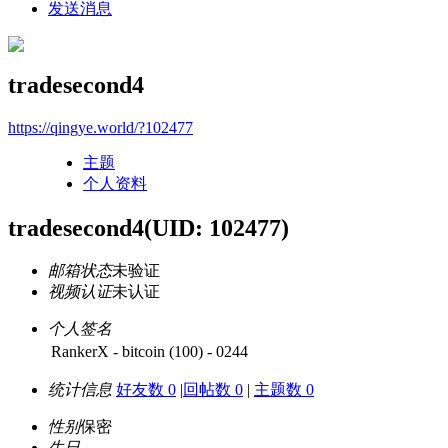
发送消息
tradesecond4
https://qingye.world/?102477
主题
个人资料
tradesecond4
(UID: 102477)
邮箱状态
未验证
视频认证
未认证
个人签名
RankerX - bitcoin (100) - 0244
统计信息
好友数 0
|
回帖数 0
|
主题数 0
性别
保密
生日
-