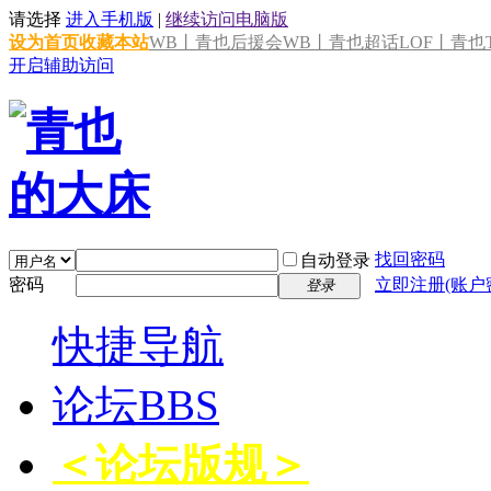
请选择
进入手机版
|
继续访问电脑版
设为首页
收藏本站
WB丨青也后援会
WB丨青也超话
LOF丨青也T
开启辅助访问
找回密码
自动登录
密码
立即注册(账户
登录
快捷导航
论坛
BBS
＜论坛版规＞