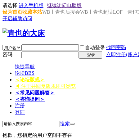
请选择
进入手机版
|
继续访问电脑版
设为首页
收藏本站
WB丨青也后援会
WB丨青也超话
LOF丨青也T
开启辅助访问
找回密码
自动登录
密码
立即注册(账户
登录
快捷导航
论坛
BBS
＜论坛版规＞
◀ 注册并回复版规即可浏览
＜常见问题解答＞
＜咨询提问＞
注册
登陆
搜索
抱歉，您指定的用户空间不存在