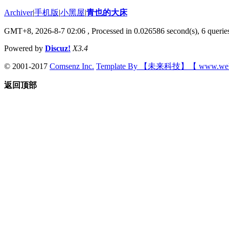
Archiver
|
手机版
|
小黑屋
|
青也的大床
GMT+8, 2026-8-7 02:06
, Processed in 0.026586 second(s), 6 queries
Powered by
Discuz!
X3.4
© 2001-2017
Comsenz Inc.
Template By 【未来科技】【 www.wek
返回顶部